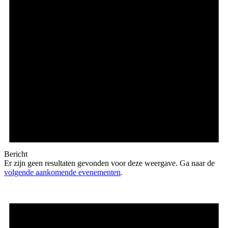
Bericht
Er zijn geen resultaten gevonden voor deze weergave. Ga naar de
volgende aankomende evenementen
.