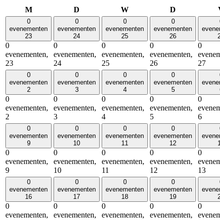
maandag
dinsdag
woensdag
donderdag
M
D
W
D
0
0
0
0
evenementen
evenementen
evenementen
evenementen
evene
23
24
25
26
0
0
0
0
0
evenementen,
evenementen,
evenementen,
evenementen,
evenem
23
24
25
26
27
0
0
0
0
evenementen
evenementen
evenementen
evenementen
evene
2
3
4
5
0
0
0
0
0
evenementen,
evenementen,
evenementen,
evenementen,
evenem
2
3
4
5
6
0
0
0
0
evenementen
evenementen
evenementen
evenementen
evene
9
10
11
12
0
0
0
0
0
evenementen,
evenementen,
evenementen,
evenementen,
evenem
9
10
11
12
13
0
0
0
0
evenementen
evenementen
evenementen
evenementen
evene
16
17
18
19
0
0
0
0
0
evenementen,
evenementen,
evenementen,
evenementen,
evenem