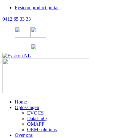
Fysicon product portal
0412 65 33 33
Home
Oplossingen
EVOCS
DataLinQ
QMAPP
OEM solutions
Over ons