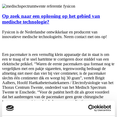
Op zoek naar een oplossing op het gebied van
medische technologie?
Fysicon is de Nederlandse ontwikkelaar en producent van
innovatieve medische technologieën. Neem contact met ons op!
Contact
Een pacemaker is een vernuftig klein apparaatje dat in staat is om
een te traag of te snel hartritme te corrigeren door middel van een
elektrische prikkel. “Waren de eerste pacemakers qua formaat nog te
vergelijken met een pakje sigaretten, tegenwoordig bedraagt de
afmeting niet meer dan vier bij vier centimeter, is de pacemaker
slechts één centimeter dik en weegt hij 30 gram”, vertelt Brigit
Aalbers, Hoofd Hartkatheterisatiekamers / Electrofysiologie van het
Thorax Centrum Twente, onderdeel van het Medisch Spectrum
Twente te Enschede. “Voor de patiënt heeft dit als groot voordeel
dat het aanbrengen van de pacemaker geen grote chirurgische
ingreep meer vereist en dat de kans op complicaties en
infectierisico’s daardoor aanzienlijk wordt verkleind. Bij de eerste
pacemakers was de output niet op externe wijze instelbaar.