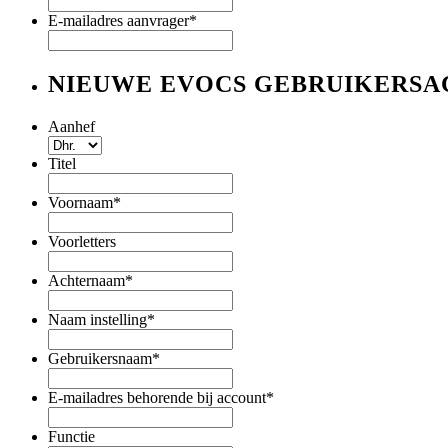
E-mailadres aanvrager
*
NIEUWE EVOCS GEBRUIKERS
Aanhef
Titel
Voornaam
*
Voorletters
Achternaam
*
Naam instelling
*
Gebruikersnaam
*
E-mailadres behorende bij account
*
Functie