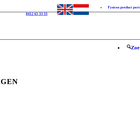
Fysicon product port
0412 65 33 33
Zoe
AGEN