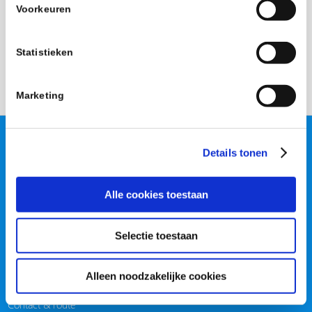
Voorkeuren
Statistieken
Marketing
Fysicon B.V.
Details tonen
Hoogheuvelstraat 114
5349 BA Oss, The Netherlands
Alle cookies toestaan
Telephone:
+31(0) 412 65 33 33
Email:
info@fysicon.com
Selectie toestaan
Organisation
Alleen noodzakelijke cookies
About us
Contact & route