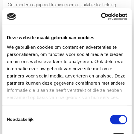
Our modern equipped training room is suitable for holding
presentations or training and is well equipped with an
interactive digital whiteboard, projector and, of course, can be
used for a delicious lunch. Our training room has a capacity of
25 people. Fysicon also has a conference room with a capacity
Deze website maakt gebruik van cookies
of 10 persons and is also equipped with modern facilities such
We gebruiken cookies om content en advertenties te
as Internet access and flat screens.
personaliseren, om functies voor social media te bieden
For more information please email us at:
training@fysicon.com
en om ons websiteverkeer te analyseren. Ook delen we
informatie over uw gebruik van onze site met onze
partners voor social media, adverteren en analyse. Deze
partners kunnen deze gegevens combineren met andere
informatie die u aan ze heeft verstrekt of die ze hebben
verzameld op basis van uw gebruik van hun services.
Toestemmingsselectie
Noodzakelijk