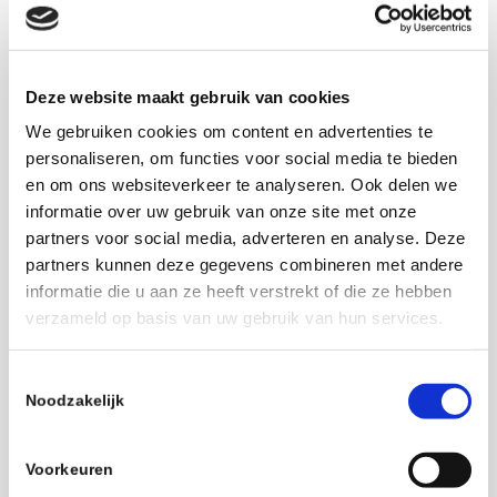
Deze website maakt gebruik van cookies
We gebruiken cookies om content en advertenties te
November 5
personaliseren, om functies voor social media te bieden
en om ons websiteverkeer te analyseren. Ook delen we
Netherlands, Arnhem
informatie over uw gebruik van onze site met onze
partners voor social media, adverteren en analyse. Deze
partners kunnen deze gegevens combineren met andere
Details
informatie die u aan ze heeft verstrekt of die ze hebben
Date:
verzameld op basis van uw gebruik van hun services.
November 5 2025
Toestemmingsselectie
Noodzakelijk
Add to calendar
Voorkeuren