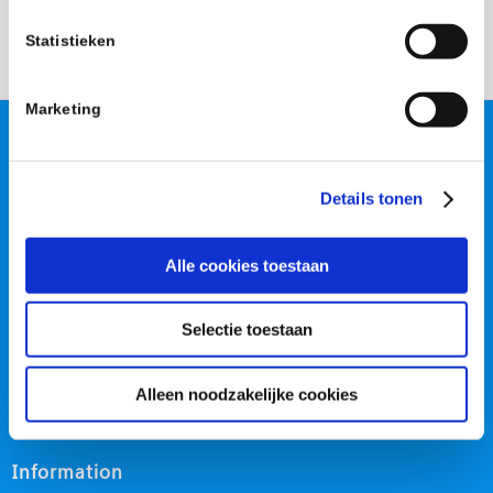
Statistieken
Marketing
Fysicon B.V.
Hoogheuvelstraat 114
Details tonen
5349 BA Oss, The Netherlands
Telephone:
+31(0) 412 65 33 33
Email:
info@fysicon.com
Alle cookies toestaan
Selectie toestaan
Organisation
About us
Alleen noodzakelijke cookies
Contact & route
Information