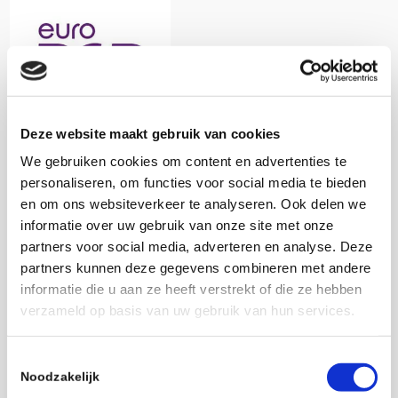
Deze website maakt gebruik van cookies
We gebruiken cookies om content en advertenties te
May 16-19 2024
personaliseren, om functies voor social media te bieden
Paris, France
en om ons websiteverkeer te analyseren. Ook delen we
https://eu.medical.canon/events_calendar/europcr
informatie over uw gebruik van onze site met onze
partners voor social media, adverteren en analyse. Deze
partners kunnen deze gegevens combineren met andere
Details
informatie die u aan ze heeft verstrekt of die ze hebben
verzameld op basis van uw gebruik van hun services.
Start:
May 16 2024
End:
Toestemmingsselectie
Noodzakelijk
May 19 2024