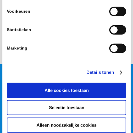
Voorkeuren
Add to calendar
Statistieken
Marketing
Details tonen
Fysicon B.V.
Hoogheuvelstraat 114
Alle cookies toestaan
5349 BA Oss, The Netherlands
Telephone:
+31(0) 412 65 33 33
Email:
info@fysicon.com
Selectie toestaan
Alleen noodzakelijke cookies
Organisation