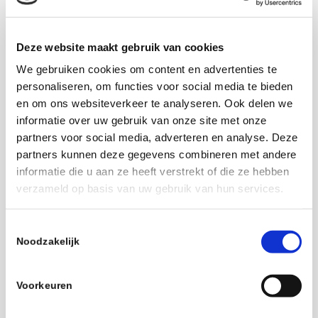
Deze website maakt gebruik van cookies
https://www.escardio.org/Congresses-&-Events/EHRA-Congress
We gebruiken cookies om content en advertenties te
personaliseren, om functies voor social media te bieden
en om ons websiteverkeer te analyseren. Ook delen we
Details
informatie over uw gebruik van onze site met onze
Start:
partners voor social media, adverteren en analyse. Deze
April 23 2021
partners kunnen deze gegevens combineren met andere
End:
informatie die u aan ze heeft verstrekt of die ze hebben
April 25 2021
verzameld op basis van uw gebruik van hun services.
Toestemmingsselectie
Noodzakelijk
Add to calendar
Voorkeuren