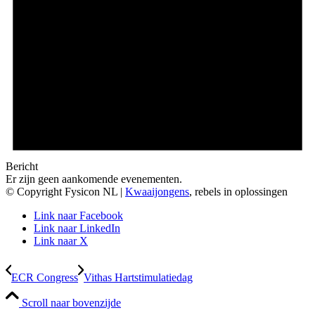
Bericht
Er zijn geen aankomende evenementen.
© Copyright Fysicon NL
|
Kwaaijongens
, rebels in oplossingen
Link naar Facebook
Link naar LinkedIn
Link naar X
ECR Congress
Vithas Hartstimulatiedag
Scroll naar bovenzijde