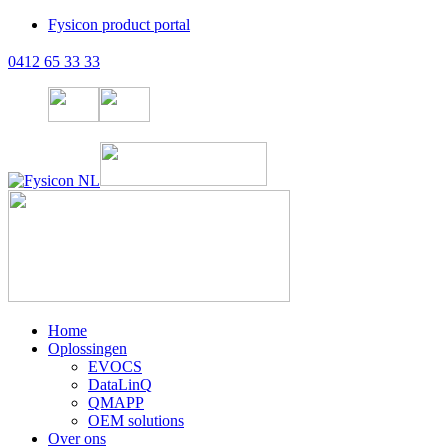
Fysicon product portal
0412 65 33 33
Home
Oplossingen
EVOCS
DataLinQ
QMAPP
OEM solutions
Over ons