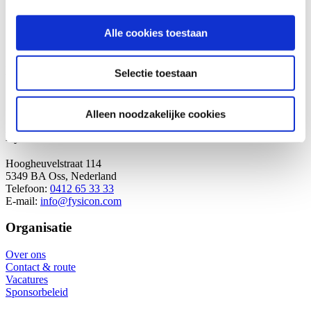
Gegevens
Begin:
6 oktober 2022
Alle cookies toestaan
Einde:
8 oktober 2022
Evenement-navigatie
Selectie toestaan
«
ECR Congress
Vithas Hartstimulatiedag
»
Alleen noodzakelijke cookies
Fysicon B.V.
Hoogheuvelstraat 114
5349 BA Oss, Nederland
Telefoon:
0412 65 33 33
E-mail:
info@fysicon.com
Organisatie
Over ons
Contact & route
Vacatures
Sponsorbeleid