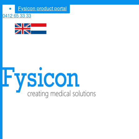
Fysicon product portal
0412 65 33 33