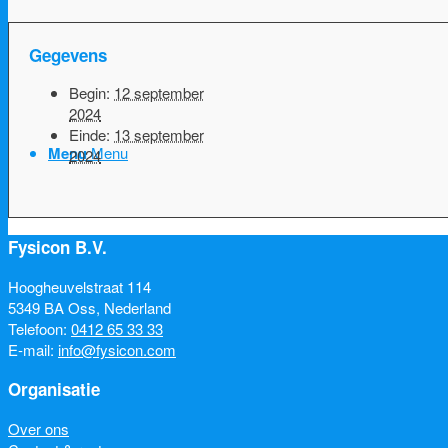
Gegevens
Begin:
12 september
2024
Einde:
13 september
Menu
Menu
2024
Fysicon B.V.
Hoogheuvelstraat 114
5349 BA Oss, Nederland
Telefoon:
0412 65 33 33
E-mail:
info@fysicon.com
Organisatie
Over ons