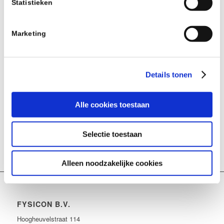
Statistieken
Google Calendar
iCalendar
Outlook 365
Marketing
Outlook Live
Gegevens
Begin:
15 juli 2020
Details tonen
Einde:
19 juli 2020
Evenement-navigatie
Alle cookies toestaan
«
MedicalPHIT Congress Data exchange in healthcare
Heart Rhythm Congress
»
Selectie toestaan
Alleen noodzakelijke cookies
FYSICON B.V.
Hoogheuvelstraat 114